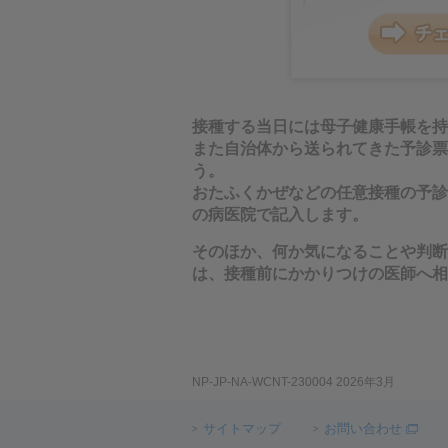
フ
ッ
タ
ー
情
報
接種する当日には母子健康手帳を持
へ
また自治体から送られてきた予診票
移
う。
動
おたふくかぜなどの任意接種の予診
し
の病医院で記入します。
ま
そのほか、何か気になることや判断
す
は、接種前にかかりつけの医師へ相
NP-JP-NA-WCNT-230004 2026年3月
サイトマップ
お問い合わせ