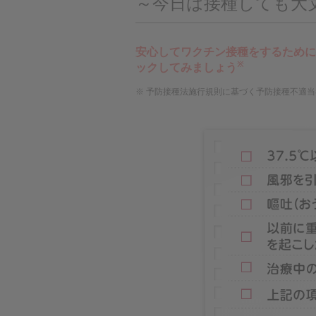
～今日は接種しても大
内
せん。
主
要
メ
安心してワクチン接種をするために
ニ
※
ックしてみましょう
Performance（パフォーマンス）
ュ
予防接種法施行規則に基づく予防接種不適当
ー
へ
移
動
し
Advertising（アドバタイジング）
ま
す
本
文
へ
移
動
し
ま
す