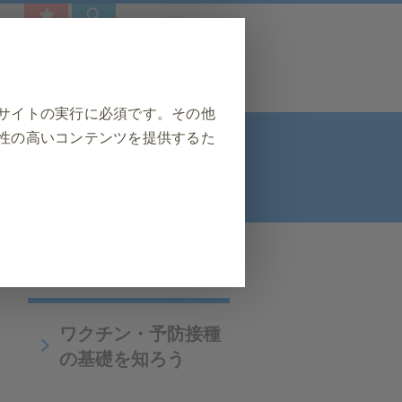
サイトの実行に必須です。その他
性の高いコンテンツを提供するた
う
❮
セキュリティの保護など、ウェブ
ワクチン・予防接種
イン、フォームへの記入など、サ
の基礎を知ろう
をブロックしたり警告したりする
個人を特定する情報は保存されま