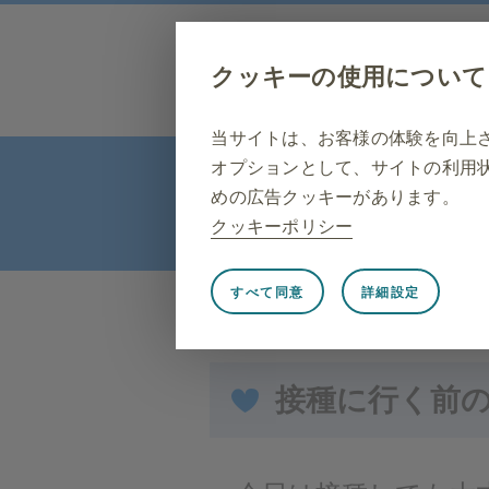
ペ
こ
こ
ー
こ
こ
ジ
クッキーの使用について
か
か
内
ら
ら
を
本
フ
移
当サイトは、お客様の体験を向上
文
ッ
動
オプションとして、サイトの利用
で
タ
す
す
ー
めの広告クッキーがあります。
る
情
クッキーポリシー
た
報
め
で
の
す
すべて同意
詳細設定
リ
常に有効
トップページ
ワクチン・予防接種の
ン
Strictly necessary（必須）
ク
で
ウェブサイト訪問中のセッション
接種に行く前
す
サイトが適切に機能するために必
サ
イ
ービスのリクエストに相当するユ
ト
ようにブラウザを設定できますが